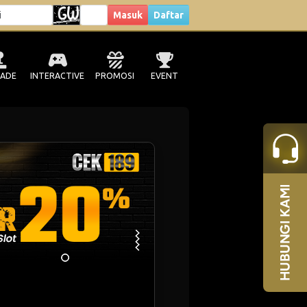
situs CEK189, Bandar Slot Gacor & Agen Togel Resmi Terpercaya di Indonesia!
Masuk
Daftar
ADE
INTERACTIVE
PROMOSI
EVENT