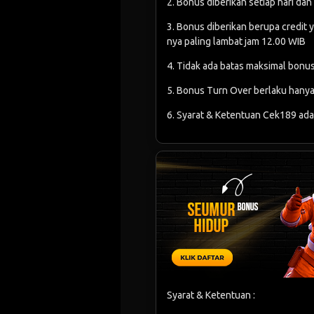
2. Bonus diberikan setiap hari da
3. Bonus diberikan berupa credit
nya paling lambat jam 12.00 WIB
4. Tidak ada batas maksimal bonus
5. Bonus Turn Over berlaku hany
6. Syarat & Ketentuan Cek189 ad
Syarat & Ketentuan :