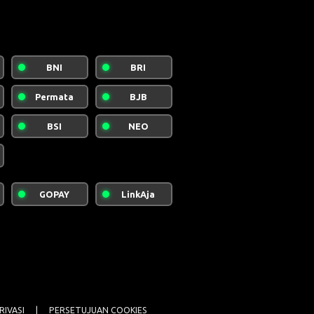
BNI
BRI
Permata
BJB
BSI
NEO
GOPAY
LinkAja
RIVASI
|
PERSETUJUAN COOKIES