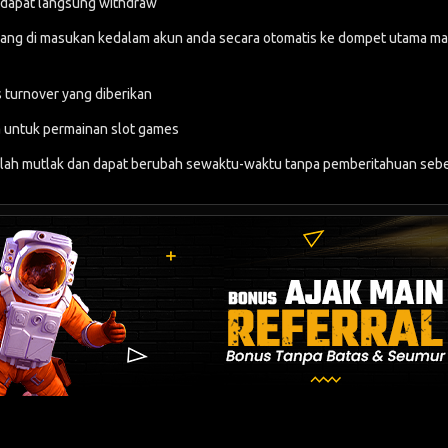
n dapat langsung withdraw
 yang di masukan kedalam akun anda secara otomatis ke dompet utama ma
 turnover yang diberikan
a untuk permainan slot games
alah mutlak dan dapat berubah sewaktu-waktu tanpa pemberitahuan se