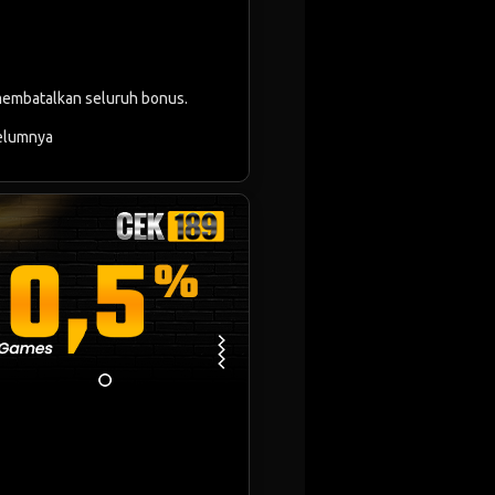
 membatalkan seluruh bonus.
belumnya