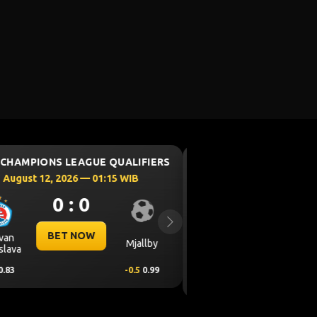
OTBALL F24 ELITE CLUB FRIENDLY
August 7, 2026 — 18:15 WIB
0 : 0
Next
BET NOW
e-
e-Newcastle
hester
United
ity
5
0.76
-1.25
-1.00