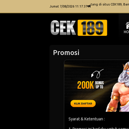
Selamat datang di situs CEK189, Bandar Slot 
Jumat 7/08/2026 11:17:38
HO
Promosi
Syarat & Ketentuan :