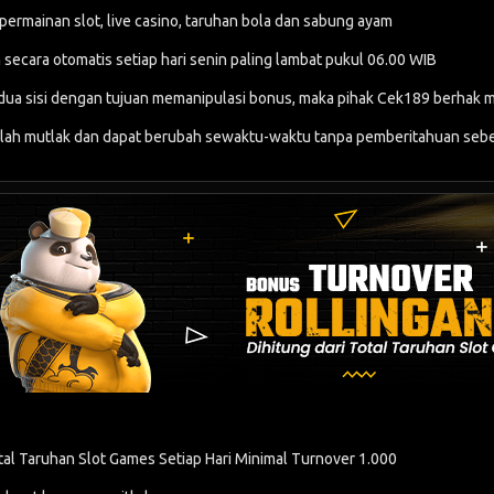
ermainan slot, live casino, taruhan bola dan sabung ayam
secara otomatis setiap hari senin paling lambat pukul 06.00 WIB
 dua sisi dengan tujuan memanipulasi bonus, maka pihak Cek189 berhak
alah mutlak dan dapat berubah sewaktu-waktu tanpa pemberitahuan se
Total Taruhan Slot Games Setiap Hari Minimal Turnover 1.000