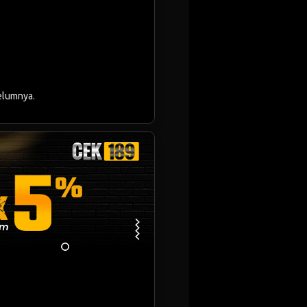
elumnya.